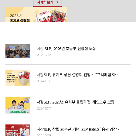
자세히보기
자세히보기
서강 SLP, 2026년 초등부 신입생 모집
2025.12.12
서강SLP, 유치부 상담 설명회 진행… “프리미엄 아에르 키즈 마스크 선착순 증정”
2024.11.01
서강SLP, 2025년 유치부 몰입과정 ‘레인보우 브릿지’ 전국 설명회 개최
2024.10.17
서강SLP, 창립 30주년 기념 ‘SLP REELS’ 응원 영상 이벤트 개최
2024.07.18