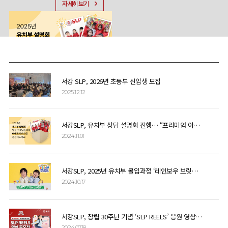
자세히보기
자세히보기
서강 SLP, 2026년 초등부 신입생 모집
2025.12.12
서강SLP, 유치부 상담 설명회 진행… “프리미엄 아에르 키즈 마스크 선착순 증정”
2024.11.01
서강SLP, 2025년 유치부 몰입과정 ‘레인보우 브릿지’ 전국 설명회 개최
2024.10.17
서강SLP, 창립 30주년 기념 ‘SLP REELS’ 응원 영상 이벤트 개최
2024.07.18